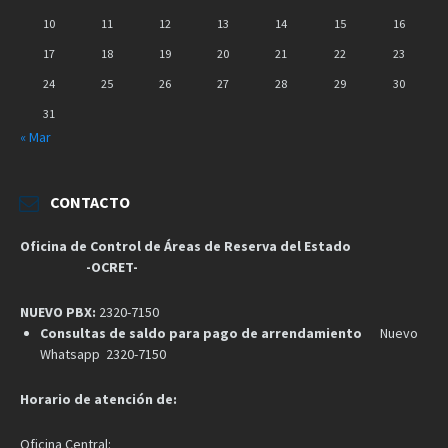
10
11
12
13
14
15
16
17
18
19
20
21
22
23
24
25
26
27
28
29
30
31
« Mar
CONTACTO
Oficina de Control de Áreas de Reserva del Estado
-OCRET-
NUEVO PBX:
2320-7150
Consultas de saldo para pago de arrendamiento
Nuevo
Whatsapp 2320-7150
Horario de atención de:
Oficina Central: