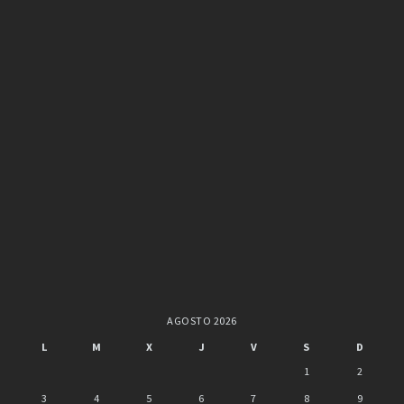
AGOSTO 2026
L
M
X
J
V
S
D
1
2
3
4
5
6
7
8
9