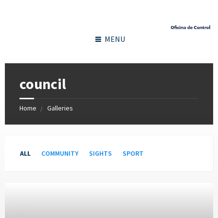
MENU
council
Home
Galleries
Categories:
ALL
COMMUNITY
SIGHTS
SPORT
Open
Gallery