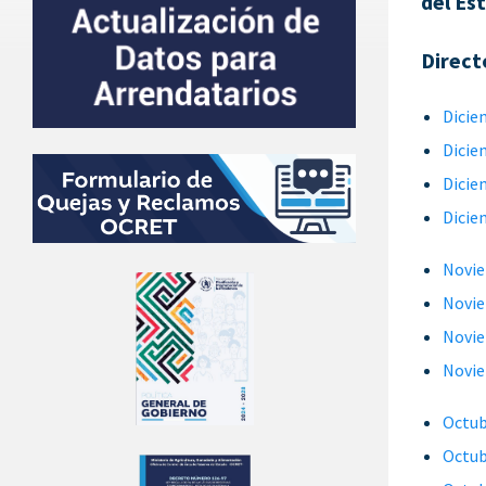
del Es
Direct
Dicie
Dicie
Dicie
Dicie
Novie
Novie
Novie
Novie
Octub
Octub