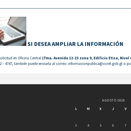
________________________________________________________
SI DESEA AMPLIAR LA INFORMACIÓN
solicitud en Oficina Central
(7ma. Avenida 12-23 zona 9, Edificio Etisa, Nivel
82 – 4747, también puede enviarla al correo: informacionpublica@ocret.gob.gt o pu
AGOSTO 2026
L
M
X
J
V
3
4
5
6
7