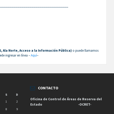
__________________________________
 6, Ala Norte, Acceso a la Información Pública)
o puede llamarnos
ede ingresar en línea –
Aquí
–
CONTACTO
S
D
Oficina de Control de Áreas de Reserva del
1
2
Estado
-OCRET-
8
9