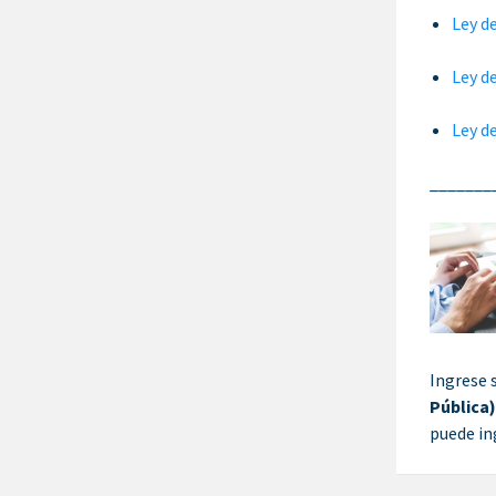
Ley d
Ley d
Ley d
_______
Ingrese 
Pública
puede in