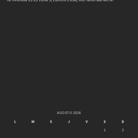
AGOSTO 2026
L
M
X
J
V
S
D
1
2