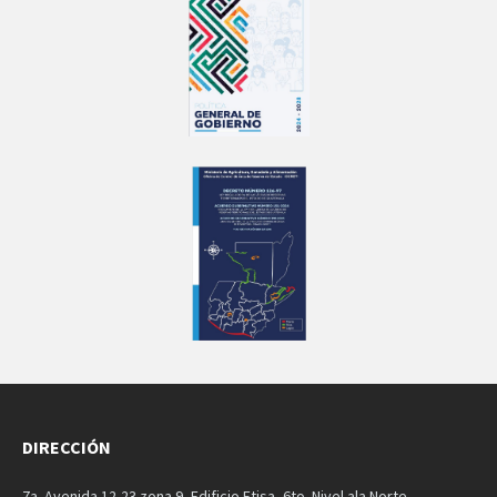
DIRECCIÓN
7a. Avenida 12-23 zona 9, Edificio Etisa, 6to. Nivel ala Norte.