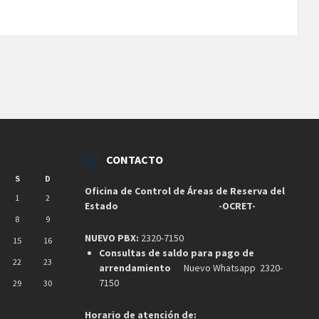
CONTACTO
S
D
Oficina de Control de Áreas de Reserva del
1
2
Estado
-OCRET-
8
9
NUEVO PBX:
2320-7150
15
16
Consultas de saldo para pago de
22
23
arrendamiento
Nuevo Whatsapp 2320-
7150
29
30
Horario de atención de: