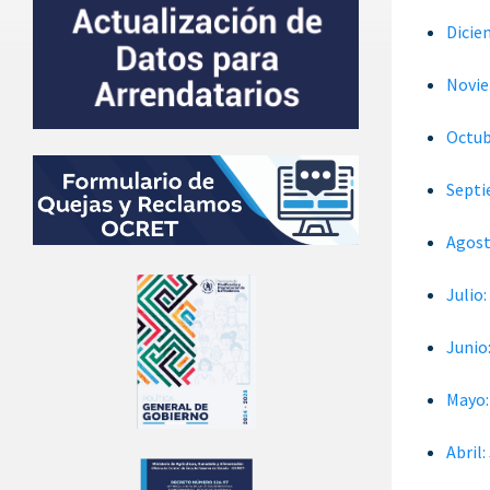
Dicie
Novie
Octub
Septi
Agost
Julio
Junio
Mayo:
Abril