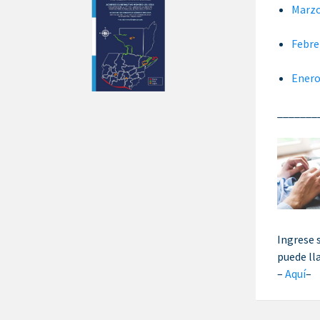
Marzo
Febre
Enero
_______
Ingrese 
puede ll
–
Aquí
–